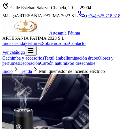
Calle Esteban Salazar Chapela, 29 — 29004
Málaga
ARTESANIA FATIMA 2023 S.L
(+34) 625 718 318
Artesanía Fátima
ARTESANIA FATIMA 2023 S.L
Inicio
Tienda
Perfumes
Sobre nosotros
Contacto
Ver catálogo
Cachimba y accesorios
Textil árabe
Iluminación árabe
Olores y
perfumes
Decoración
Carbón natural
Pod desechable
Inicio
Tienda
Mini quemador de incienso eléctrico