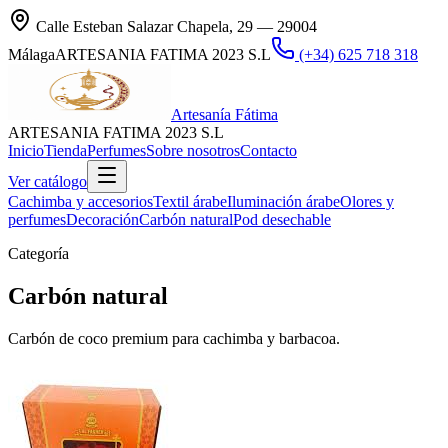
Calle Esteban Salazar Chapela, 29 — 29004
Málaga
ARTESANIA FATIMA 2023 S.L
(+34) 625 718 318
Artesanía Fátima
ARTESANIA FATIMA 2023 S.L
Inicio
Tienda
Perfumes
Sobre nosotros
Contacto
Ver catálogo
Cachimba y accesorios
Textil árabe
Iluminación árabe
Olores y
perfumes
Decoración
Carbón natural
Pod desechable
Categoría
Carbón natural
Carbón de coco premium para cachimba y barbacoa.